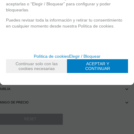
Recíbelo el
aceptarlas o “Elegir / Bloquear” para configurar y poder
25/08/2026
bloquearlas.
14
€
Puedes revisar toda la información y retirar tu consentimiento
21.00%
IVA
en cualquier momento desde nuestra Política de cookies.
incluido
RESERVAR
Política de cookies
Elegir / Bloquear
mostrando
1
al
5
de
5
Continuar solo con las
ACEPTAR Y
FILTRAR PRODUCTOS
cookies necesarias
CONTINUAR
IPO DE PRODUCTO
AMILIA
ANGO DE PRECIO