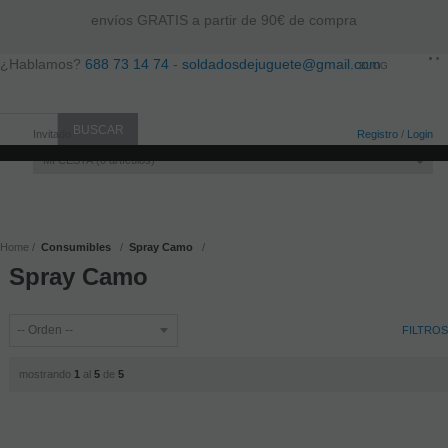
envíos GRATIS a partir de 90€ de compra
¿Hablamos?
688 73 14 74
-
soldadosdejuguete@gmail.com
BLOG
Invitado
Registro
/
Login
MI CESTA
0
artículos
Home
Consumibles
Spray Camo
Spray Camo
FILTROS
mostrando
1
al
5
de
5