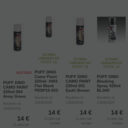
ÚLTIMAS
UNIDADES EN
ÚLTIMAS
ÚLTIMAS
STOCK
(
1
)
UNIDADES EN
UNIDADES EN
STOCK
(
3
)
STOCK
(
1
)
PUFF DINO
AGOTADO
Camo Paint
PUFF DINO
PUFF DINO
220ml- #003
CAMO PAINT
Blacking
PUFF DINO
Flat Black
220ml 001
Spray 420ml
CAMO PAINT
PDSP10-003
Earth Brown
BLS40
220ml 004
Army Green
Recíbelo el
Recíbelo el
Recíbelo el
13/08/2026
13/08/2026
13/08/2026
Recíbelo el
25/08/2026
14
€
14
€
14
€
14
€
21.00%
IVA
21.00%
IVA
21.00%
IVA
incluido
incluido
incluido
21.00%
IVA