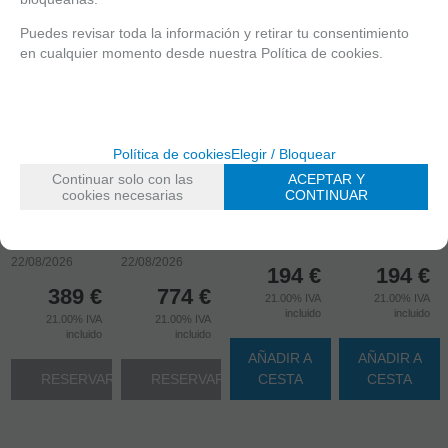
Puedes revisar toda la información y retirar tu consentimiento
en cualquier momento desde nuestra Política de cookies.
ÚLTIMAS
ÚLTIMAS
UNIDADES EN
UNIDADES EN
STOCK
(
1
)
STOCK
(
2
)
AGOTADO
Política de cookies
Elegir / Bloquear
FERRUM S-VI
FERRUM S-IX
AGOTADO
ESCOPETA
Continuar solo con las
ACEPTAR Y
VELITES
TAN VELITES
M870
cookies necesarias
CONTINUAR
SECUTOR
SECUTOR
TACTICAL
AEG SGR-12
MARUI
TOKYO MARUI
Recíbelo el
Recíbelo el
10/08/2026
10/08/2026
Recíbelo el
Recíbelo el
22/08/2026
22/08/2026
194
€
194
€
389
€
774
€
21.00%
IVA
21.00%
IVA
incluido
incluido
21.00%
IVA
21.00%
IVA
incluido
incluido
AÑADIR A
AÑADIR A
RESERVAR
RESERVAR
CESTA
CESTA