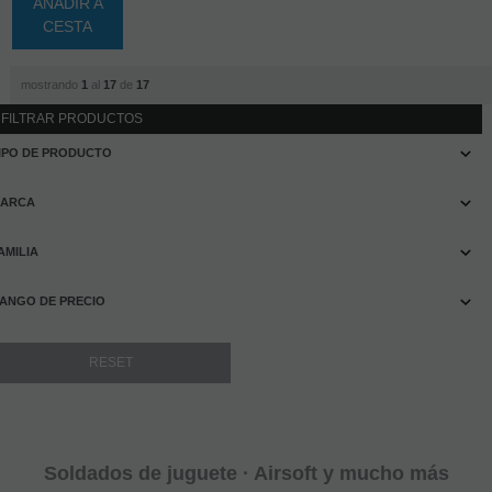
AÑADIR A
CESTA
mostrando
1
al
17
de
17
FILTRAR PRODUCTOS
IPO DE PRODUCTO
ARCA
AMILIA
ANGO DE PRECIO
Soldados de juguete · Airsoft y mucho más