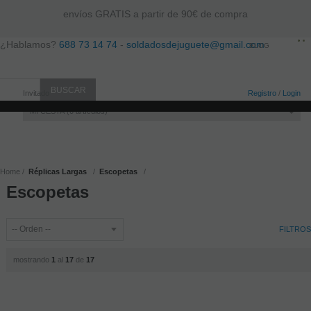
envíos GRATIS a partir de 90€ de compra
¿Hablamos?
688 73 14 74
-
soldadosdejuguete@gmail.com
BLOG
Invitado
Registro
/
Login
MI CESTA
0
artículos
Home
Réplicas Largas
Escopetas
Escopetas
FILTROS
mostrando
1
al
17
de
17