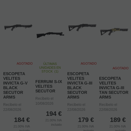
AGOTADO
AGOTADO
ÚLTIMAS
UNIDADES EN
AGOTADO
STOCK
(
1
)
ESCOPETA
ESCOPETA
VELITES
VELITES
ESCOPETA
FERRUM S-IX
INVICTA G-V
INVICTA G-III
VELITES
VELITES
BLACK
BLACK
INVICTA G-III
SECUTOR
SECUTOR
SECUTOR
TAN SECUTOR
ARMS
ARMS
ARMS
Recíbelo el
10/08/2026
Recíbelo el
Recíbelo el
Recíbelo el
22/08/2026
22/08/2026
22/08/2026
194
€
184
€
179
€
189
€
21.00%
IVA
incluido
21.00%
IVA
21.00%
IVA
21.00%
IVA
incluido
incluido
incluido