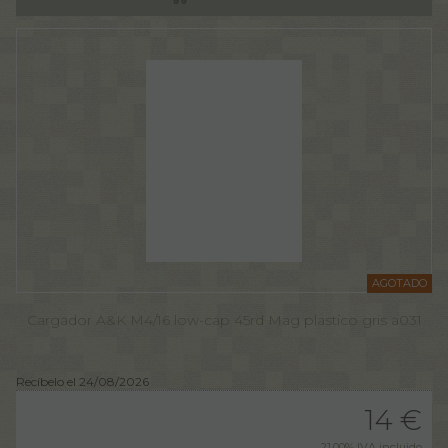
AGOTADO
Cargador A&K M4/16 low-cap 45rd Mag plastico gris a031
Recíbelo el 24/08/2026
14
€
21.00%
IVA incluido