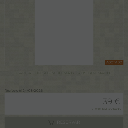
AGOTADO
CARGADOR SOPMOD M4 82 RDS TAN MARUI
Recíbelo el 24/08/2026
39
€
21.00%
IVA incluido
RESERVAR