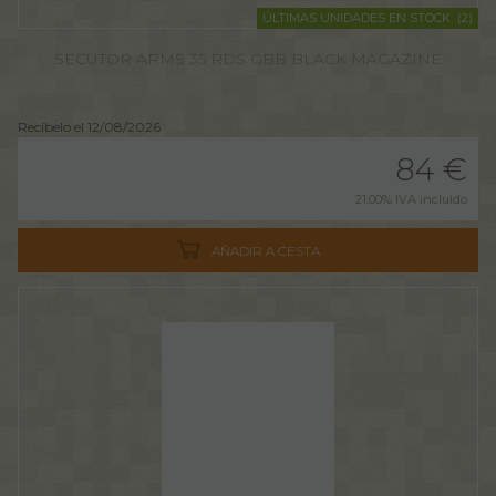
ÚLTIMAS UNIDADES EN STOCK
(
2
)
SECUTOR ARMS 35 RDS GBB BLACK MAGAZINE
Recíbelo el 12/08/2026
84
€
21.00%
IVA incluido
AÑADIR A CESTA