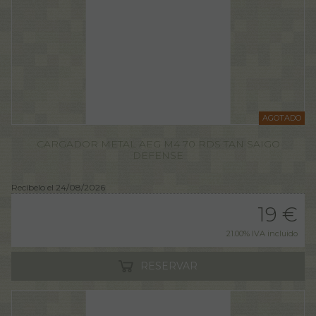
AGOTADO
CARGADOR METAL AEG M4 70 RDS TAN SAIGO
DEFENSE
Recíbelo el 24/08/2026
19
€
21.00%
IVA incluido
RESERVAR