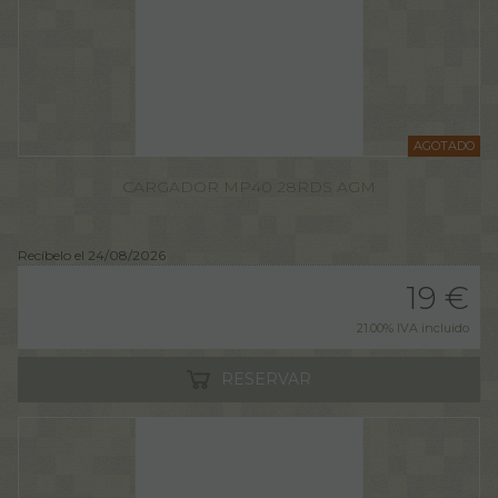
AGOTADO
CARGADOR MP40 28RDS AGM
Recíbelo el 24/08/2026
19
€
21.00%
IVA incluido
RESERVAR