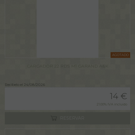
AGOTADO
CARGADOR 22 RDS M1 GARAND A&K
Recíbelo el 24/08/2026
14
€
21.00%
IVA incluido
RESERVAR