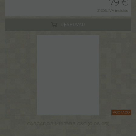
79
€
21.00%
IVA incluido
RESERVAR
AGOTADO
CARGADOR M16 79BB G&G (G-08-051)