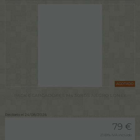
AGOTADO
PACK 6 CARGADORES M4 30RDS NEGRO LONEX
Recíbelo el 24/08/2026
79
€
21.00%
IVA incluido