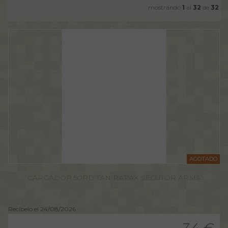
mostrando
1
al
32
de
32
AGOTADO
CARGADOR 50RD TAN RAPAX SECUTOR ARMS
Recíbelo el 24/08/2026