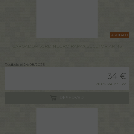
AGOTADO
CARGADOR 50RD NEGRO RAPAX SECUTOR ARMS
Recíbelo el 24/08/2026
34
€
21.00%
IVA incluido
RESERVAR