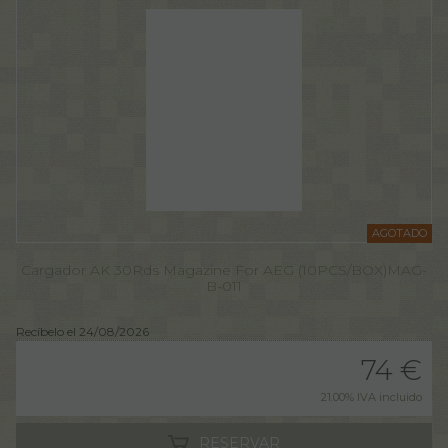
AGOTADO
Cargador AK 30Rds Magazine For AEG (10PCS/BOX)MAG-
B-011
Recíbelo el 24/08/2026
74
€
21.00%
IVA incluido
RESERVAR