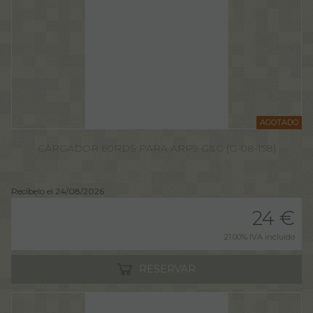
AGOTADO
CARGADOR 60RDS PARA ARP9 G&G (G-08-158)
Recíbelo el 24/08/2026
24
€
21.00%
IVA incluido
RESERVAR