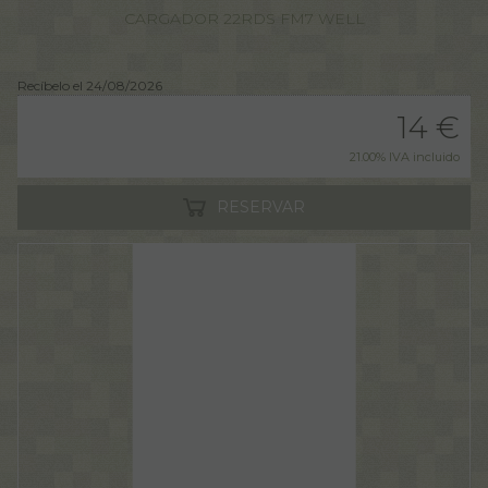
CARGADOR 22RDS FM7 WELL
Recíbelo el 24/08/2026
14
€
21.00%
IVA incluido
RESERVAR