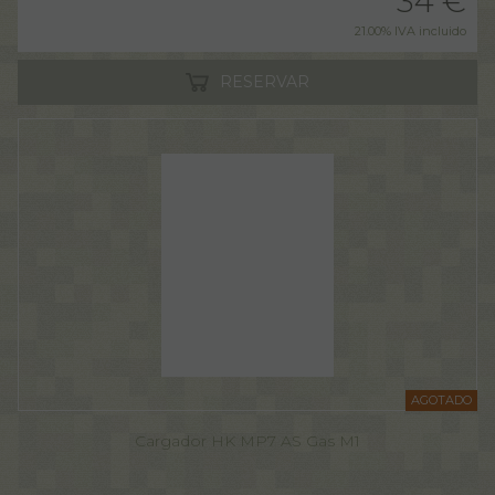
34
€
21.00%
IVA incluido
RESERVAR
AGOTADO
Cargador HK MP7 AS Gas M1