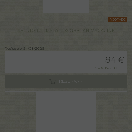
AGOTADO
SECUTOR ARMS 35 RDS GBB TAN MAGAZINE
Recíbelo el 24/08/2026
84
€
21.00%
IVA incluido
RESERVAR