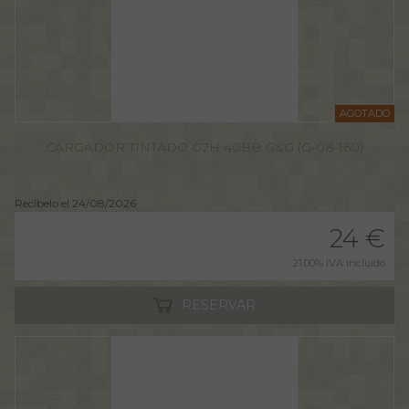
AGOTADO
CARGADOR TINTADO G2H 40BB G&G (G-08-160)
Recíbelo el 24/08/2026
24
€
21.00%
IVA incluido
RESERVAR