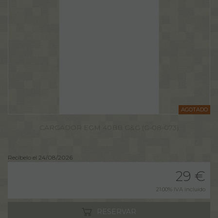
AGOTADO
CARGADOR EGM 40BB G&G (G-08-073)
Recíbelo el 24/08/2026
29
€
21.00%
IVA incluido
RESERVAR