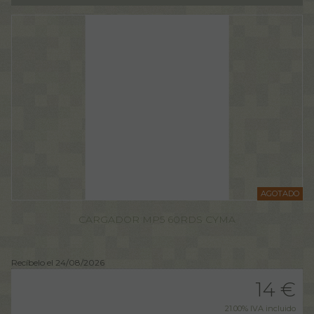
AGOTADO
CARGADOR MP5 60RDS CYMA
Recíbelo el 24/08/2026
14
€
21.00%
IVA incluido