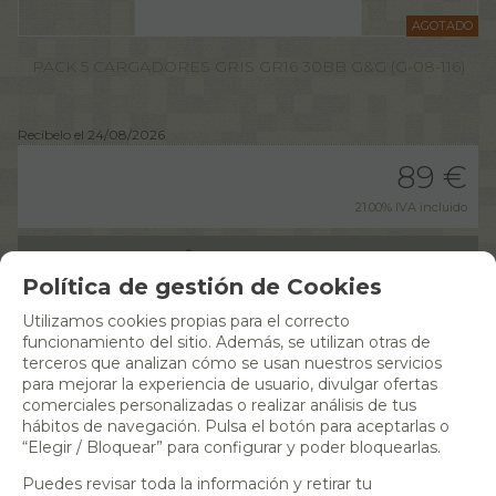
AGOTADO
PACK 5 CARGADORES GRIS GR16 30BB G&G (G-08-116)
Recíbelo el 24/08/2026
89
€
21.00%
IVA incluido
RESERVAR
Política de gestión de Cookies
Utilizamos cookies propias para el correcto
funcionamiento del sitio. Además, se utilizan otras de
terceros que analizan cómo se usan nuestros servicios
para mejorar la experiencia de usuario, divulgar ofertas
comerciales personalizadas o realizar análisis de tus
hábitos de navegación. Pulsa el botón para aceptarlas o
“Elegir / Bloquear” para configurar y poder bloquearlas.
Puedes revisar toda la información y retirar tu