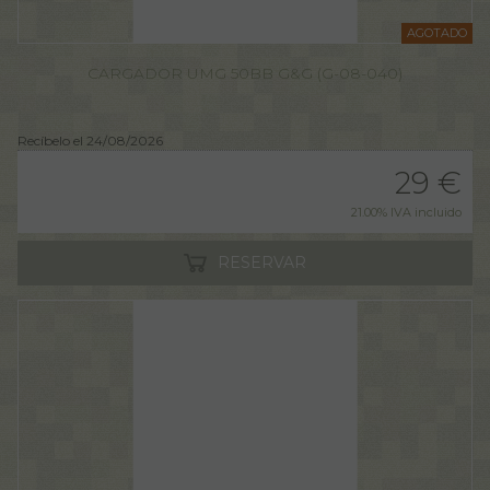
AGOTADO
CARGADOR UMG 50BB G&G (G-08-040)
Recíbelo el 24/08/2026
29
€
21.00%
IVA incluido
RESERVAR