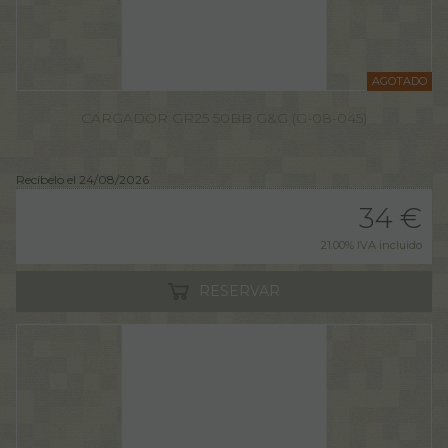
AGOTADO
CARGADOR GR25 50BB G&G (G-08-045)
Recíbelo el 24/08/2026
34
€
21.00%
IVA incluido
RESERVAR