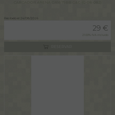
CARGADOR ARENA GR16 79BB G&G (G-08-082)
Recíbelo el 24/08/2026
29
€
21.00%
IVA incluido
RESERVAR