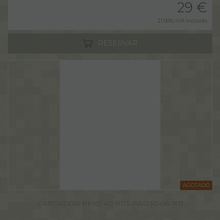
29
€
21.00%
IVA incluido
RESERVAR
AGOTADO
CARGADOR PRK9 40 RDS G&G (G-08-117)