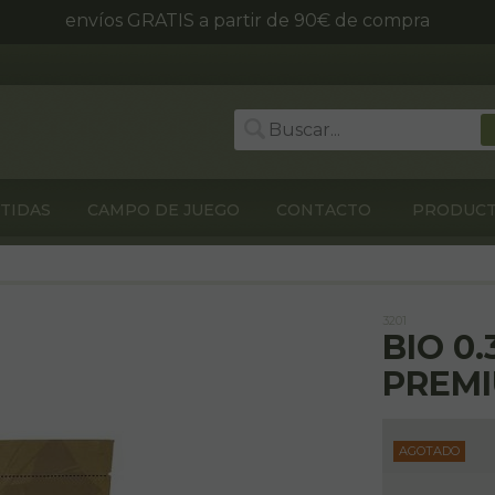
envíos GRATIS a partir de 90€ de compra
TIDAS
CAMPO DE JUEGO
CONTACTO
PRODUC
3201
BIO 0.
PREM
AGOTADO