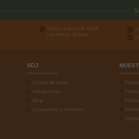
S
Barrio Legina S/N 48195
+
Larrabetzu, Bizkaia
s
SDJ
NUEST
Campo de juego
Partid
Instalaciones
Partid
Blog
Paintb
Localización y contacto
Event
Operac