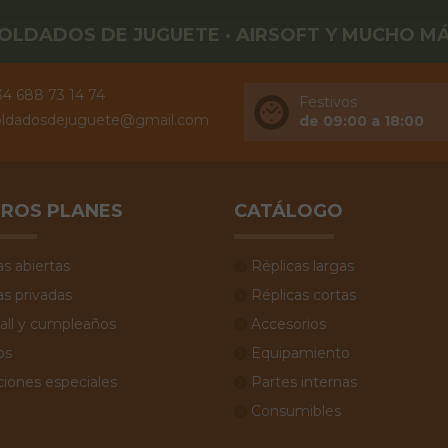
OLDADOS DE JUGUETE · AIRSOFT Y MUCHO M
34 688 73 14 74
Festivos
oldadosdejuguete@gmail.com
de 09:00 a 18:00
ROS PLANES
CATÁLOGO
as abiertas
Réplicas largas
as privadas
Réplicas cortas
all y cumpleaños
Accesorios
os
Equipamiento
iones especiales
Partes internas
Consumibles