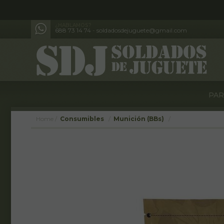
¿HABLAMOS?
688 73 14 74
-
soldadosdejuguete@gmail.com
PAR
Home
Consumibles
Munición (BBs)