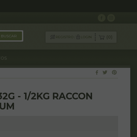
0
REGISTRO
/
LOGIN
TOS
32G - 1/2KG RACCON
IUM