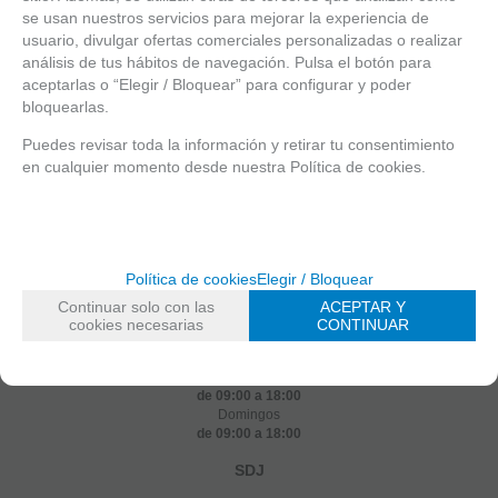
se usan nuestros servicios para mejorar la experiencia de
usuario, divulgar ofertas comerciales personalizadas o realizar
análisis de tus hábitos de navegación. Pulsa el botón para
aceptarlas o “Elegir / Bloquear” para configurar y poder
Recomendar
bloquearlas.
Solicitar más info
Puedes revisar toda la información y retirar tu consentimiento
en cualquier momento desde nuestra Política de cookies.
Soldados de juguete · Airsoft y mucho más
Barrio Legina S/N 48195
Larrabetzu, Bizkaia
Política de cookies
Elegir / Bloquear
+34 688 73 14 74
Continuar solo con las
ACEPTAR Y
soldadosdejuguete@gmail.com
cookies necesarias
CONTINUAR
Festivos
de 09:00 a 18:00
Sábados
de 09:00 a 18:00
Domingos
de 09:00 a 18:00
SDJ