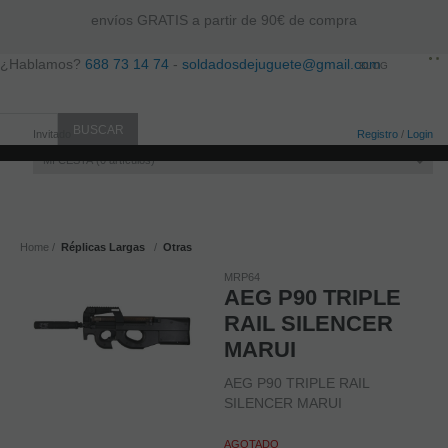
envíos GRATIS a partir de 90€ de compra
¿Hablamos?
688 73 14 74
-
soldadosdejuguete@gmail.com
BLOG
Invitado
Registro
/
Login
MI CESTA
0
artículos
Home
Réplicas Largas
Otras
MRP64
AEG P90 TRIPLE
RAIL SILENCER
MARUI
AEG P90 TRIPLE RAIL
SILENCER MARUI
AGOTADO